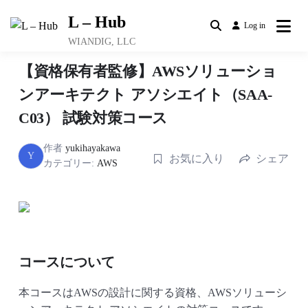
Skip
L – Hub
to
Log in
content
WIANDIG, LLC
【資格保有者監修】AWSソリューショ
ンアーキテクト アソシエイト（SAA-
C03） 試験対策コース
作者
yukihayakawa
Y
お気に入り
シェア
カテゴリー:
AWS
コースについて
本コースはAWSの設計に関する資格、AWSソリューシ