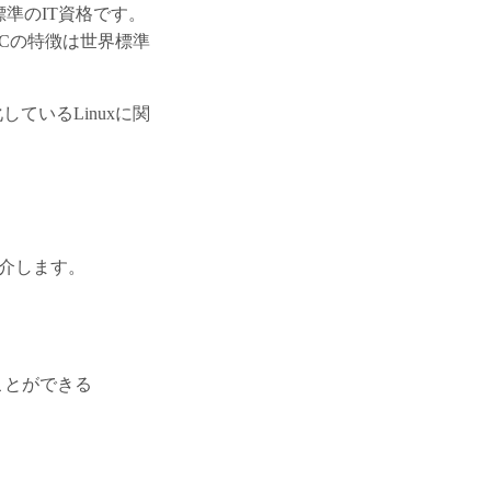
明する世界標準のIT資格です。
。LPICの特徴は世界標準
化しているLinuxに関
紹介します。
ることができる