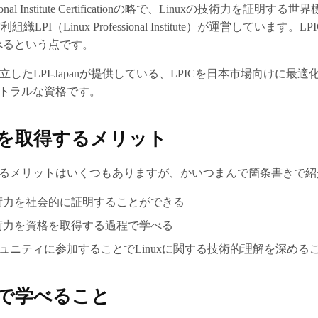
essional Institute Certificationの略で、Linuxの技術力を証
織LPI（Linux Professional Institute）が運営しています
学べるという点です。
ら独立したLPI-Japanが提供している、LPICを日本市場向けに最適
トラルな資格です。
nuCを取得するメリット
を取得するメリットはいくつもありますが、かいつまんで箇条書きで
技術力を社会的に証明することができる
技術力を資格を取得する過程で学べる
Cのコミュニティに参加することでLinuxに関する技術的理解を深め
nuCで学べること