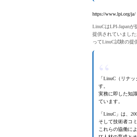
https://www.lpi.org/ja/
LinuCはLPI-J
提供されていましたが
ってLinuC試験の
「LinuC（リナ
す。
実務に即した知
ています。
「LinuC」は
そして技術者コミ
これらの協働によ
IT人材の育成と