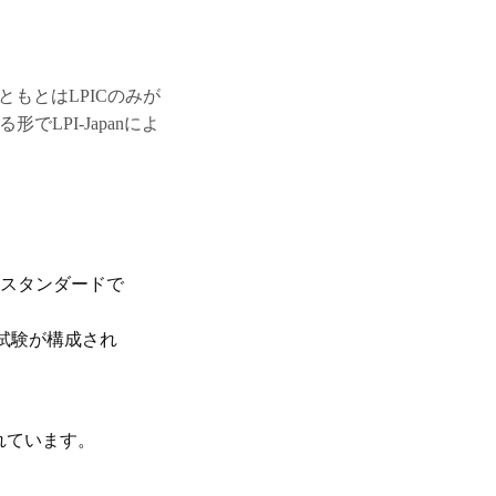
もともとはLPICのみが
LPI-Japanによ
トスタンダードで
試験が構成され
れています。
、