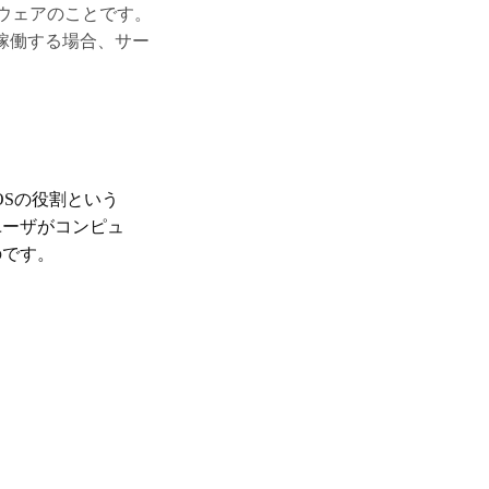
トウェアのことです。
て稼働する場合、サー
。
OSの役割という
ユーザがコンピュ
のです。