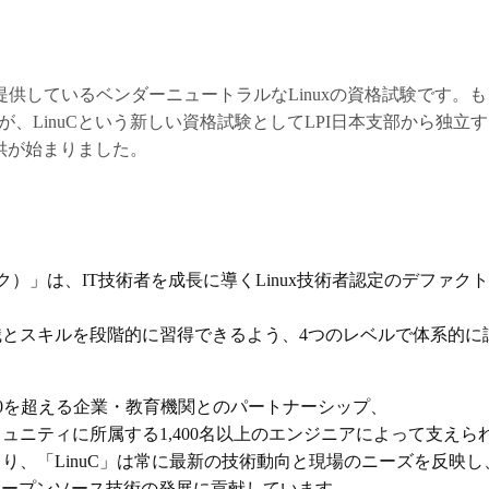
apanが提供しているベンダーニュートラルなLinuxの資格試験です。
、LinuCという新しい資格試験としてLPI日本支部から独立する形で
提供が始まりました。
ック）」は、IT技術者を成長に導くLinux技術者認定のデファク
識とスキルを段階的に習得できるよう、4つのレベルで体系的に
、200を超える企業・教育機関とのパートナーシップ、
ュニティに所属する1,400名以上のエンジニアによって支えら
り、「LinuC」は常に最新の技術動向と現場のニーズを反映し
オープンソース技術の発展に貢献しています。