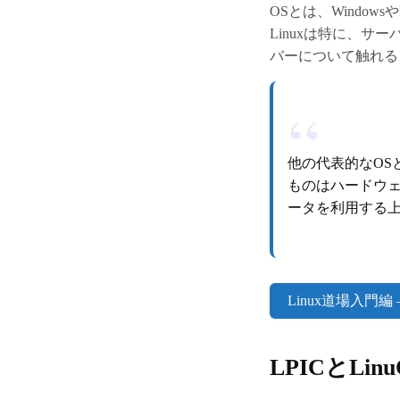
OSとは、Windo
Linuxは特に、
バーについて触れる
他の代表的なOSと
ものはハードウ
ータを利用する
Linux道場入門編 – 
LPICとLi