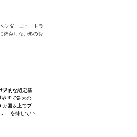
るLinuxのベンダーニュートラ
業に依存しない形の資
ための世界的な認定基
世界初で最大の
80カ国以上でプ
トナーを擁してい