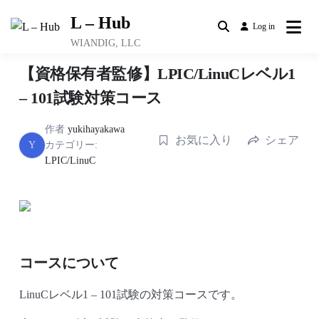
Skip
L – Hub
to
Log in
content
WIANDIG, LLC
【資格保有者監修】LPIC/LinuCレベル1
– 101試験対策コース
作者
yukihayakawa
お気に入り
シェア
Y
カテゴリー:
LPIC/LinuC
コースについて
LinuCレベル1 – 101試験の対策コースです。