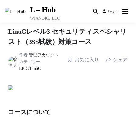
Skip
L – Hub
to
Log in
content
WIANDIG, LLC
LinuCレベル3 セキュリティスペシャリ
スト（3SS試験）対策コース
作者
管理アカウント
お気に入り
シェア
カテゴリー:
LPIC/LinuC
コースについて