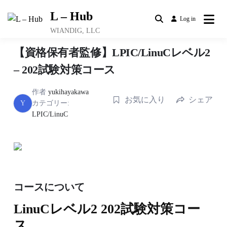
Skip
L – Hub
to
Log in
content
WIANDIG, LLC
【資格保有者監修】LPIC/LinuCレベル2
– 202試験対策コース
作者
yukihayakawa
お気に入り
シェア
Y
カテゴリー:
LPIC/LinuC
コースについて
LinuCレベル2 202試験対策コー
ス