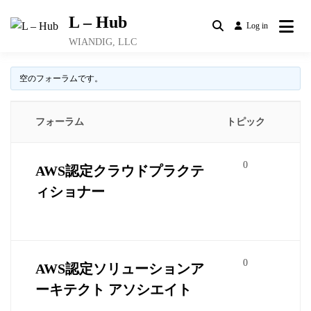
Skip
L – Hub
to
Log in
content
WIANDIG, LLC
空のフォーラムです。
フォーラム
トピック
0
AWS認定クラウドプラクテ
ィショナー
0
AWS認定ソリューションア
ーキテクト アソシエイト