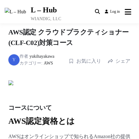
Skip
L – Hub
to
Log in
content
WIANDIG, LLC
AWS認定 クラウドプラクティショナー
(CLF-C02)対策コース
作者
yukihayakawa
Y
お気に入り
シェア
カテゴリー:
AWS
コースについて
AWS認定資格とは
AWSはオンラインショップで知られるAmazon社の提供