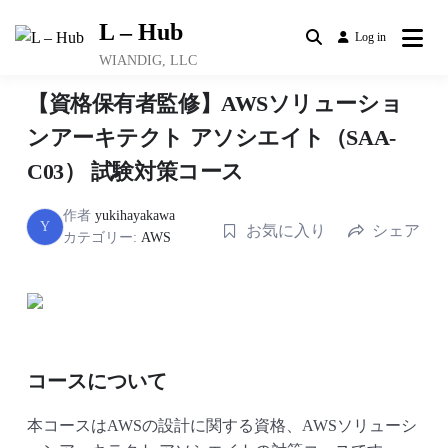
Skip
L – Hub
to
Log in
content
WIANDIG, LLC
【資格保有者監修】AWSソリューショ
ンアーキテクト アソシエイト（SAA-
C03） 試験対策コース
作者
yukihayakawa
Y
お気に入り
シェア
カテゴリー:
AWS
コースについて
本コースはAWSの設計に関する資格、AWSソリューシ