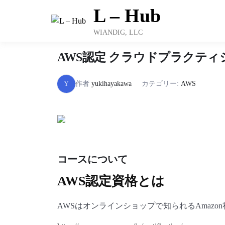
Skip
L – Hub
to
content
WIANDIG, LLC
AWS認定 クラウドプラクティショ
Y
作者
yukihayakawa
カテゴリー:
AWS
コースについて
AWS認定資格とは
AWSはオンラインショップで知られるAmaz