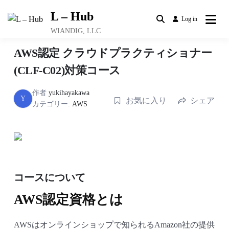
Skip
L – Hub
to
Log in
content
WIANDIG, LLC
AWS認定 クラウドプラクティショナー
(CLF-C02)対策コース
作者
yukihayakawa
Y
お気に入り
シェア
カテゴリー:
AWS
コースについて
AWS認定資格とは
AWSはオンラインショップで知られるAmazon社の提供