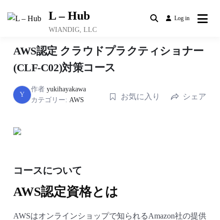
Skip
L – Hub
to
Log in
content
WIANDIG, LLC
AWS認定 クラウドプラクティショナー
(CLF-C02)対策コース
作者
yukihayakawa
Y
お気に入り
シェア
カテゴリー:
AWS
コースについて
AWS認定資格とは
AWSはオンラインショップで知られるAmazon社の提供