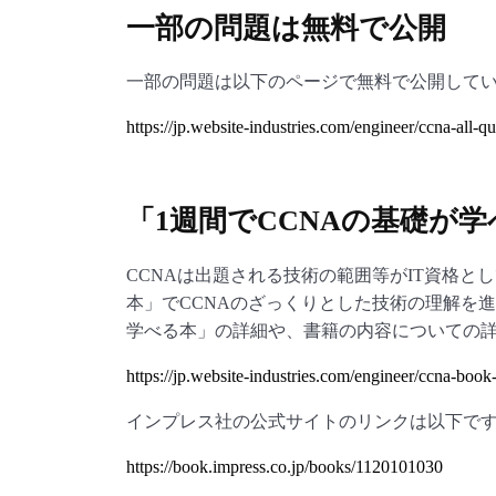
一部の問題は無料で公開
一部の問題は以下のページで無料で公開して
https://jp.website-industries.com/engineer/ccna-all-q
「1週間でCCNAの基礎が
CCNAは出題される技術の範囲等がIT資格と
本」でCCNAのざっくりとした技術の理解を進
学べる本」の詳細や、書籍の内容についての
https://jp.website-industries.com/engineer/ccna-boo
インプレス社の公式サイトのリンクは以下で
https://book.impress.co.jp/books/1120101030