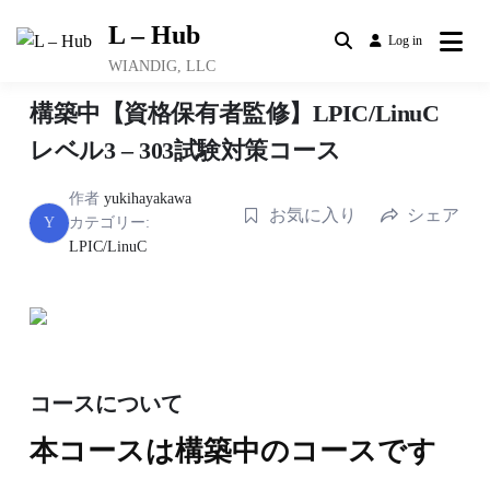
Skip
L – Hub
to
Log in
content
WIANDIG, LLC
構築中【資格保有者監修】LPIC/LinuC
レベル3 – 303試験対策コース
作者
yukihayakawa
お気に入り
シェア
Y
カテゴリー:
LPIC/LinuC
コースについて
本コースは構築中のコースです