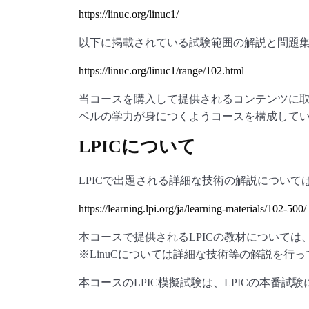
https://linuc.org/linuc1/
以下に掲載されている試験範囲の解説と問題
https://linuc.org/linuc1/range/102.html
当コースを購入して提供されるコンテンツに取り組
ベルの学力が身につくようコースを構成して
LPICについて
LPICで出題される詳細な技術の解説について
https://learning.lpi.org/ja/learning-materials/102-500/
本コースで提供されるLPICの教材については
※LinuCについては詳細な技術等の解説を行
本コースのLPIC模擬試験は、LPICの本番