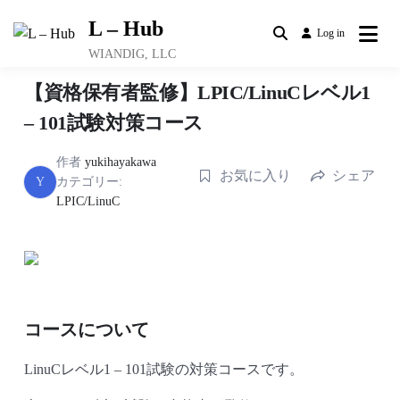
Skip
L – Hub
to
Log in
content
WIANDIG, LLC
【資格保有者監修】LPIC/LinuCレベル1
– 101試験対策コース
作者
yukihayakawa
お気に入り
シェア
Y
カテゴリー:
LPIC/LinuC
コースについて
LinuCレベル1 – 101試験の対策コースです。