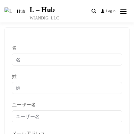
Skip
L – Hub
to
Log in
content
WIANDIG, LLC
名
姓
ユーザー名
メールアドレス